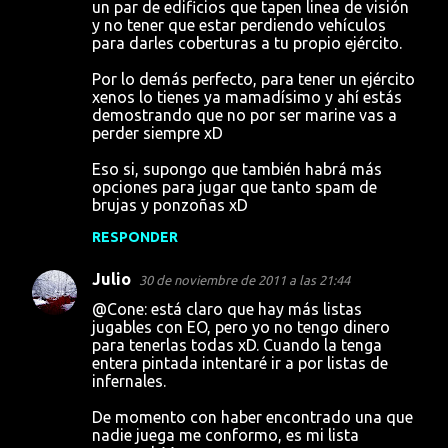
un par de edificios que tapen linea de visión
n
y no tener que estar perdiendo vehículos
t
para darles coberturas a tu propio ejército.
a
Por lo demás perfecto, para tener un ejército
r
xenos lo tienes ya mamadísimo y ahí estás
demostrando que no por ser marine vas a
i
perder siempre xD
o
Eso si, supongo que también habrá más
s
opciones para jugar que tanto spam de
brujas y ponzoñas xD
RESPONDER
Julio
30 de noviembre de 2011 a las 21:44
@Cone: está claro que hay más listas
jugables con EO, pero yo no tengo dinero
para tenerlas todas xD. Cuando la tenga
entera pintada intentaré ir a por listas de
infernales.
De momento con haber encontrado una que
nadie juega me conformo, es mi lista