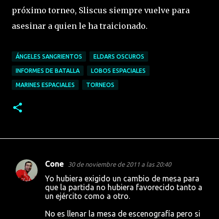
próximo torneo, Sliscus siempre vuelve para
asesinar a quien le ha traicionado.
ÁNGELES SANGRIENTOS
ELDARS OSCUROS
INFORMES DE BATALLA
LOBOS ESPACIALES
MARINES ESPACIALES
TORNEOS
Cone
30 de noviembre de 2011 a las 20:40
C
Yo hubiera exigido un cambio de mesa para
o
que la partida no hubiera favorecido tanto a
un ejército como a otro.
m
e
No es llenar la mesa de escenografía pero si