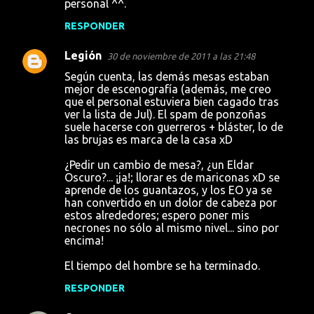
personal ^^.
RESPONDER
Legión
30 de noviembre de 2011 a las 21:48
Según cuenta, las demás mesas estaban
mejor de escenografía (además, me creo
que el personal estuviera bien cagado tras
ver la lista de Jul). El spam de ponzoñas
suele hacerse con guerreros + bláster, lo de
las brujas es marca de la casa xD
¿Pedir un cambio de mesa?, ¿un Eldar
Oscuro?... ¡ja!; llorar es de mariconas xD se
aprende de los guantazos, y los EO ya se
han convertido en un dolor de cabeza por
estos alrededores; espero poner mis
necrones no sólo al mismo nivel... sino por
encima!
El tiempo del hombre se ha terminado.
RESPONDER